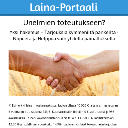
Unelmien toteutukseen?
Yksi hakemus = Tarjouksia kymmeniltä pankeilta -
Nopeeta ja Helppoa vain yhdellä painalluksella
*) Esimerkki lainan kustannuksista: luoton ollessa 10 000 € ja takaisinmaksuajan
5 vuotta on kuukausierä 233 €. Kuukausierään lisätään 5 € laskutuslisä ja 95€
avausmaksu. Lainan kokonaiskustannus on tällöin 13 958 €. Nimelliskorko on
12,60 % ja todellinen vuosikorko 14,9%.
Luotonmyöntäjät tekevät lainatarjouksen