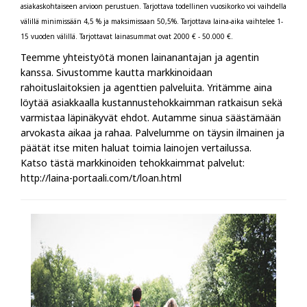
asiakaskohtaiseen arvioon perustuen. Tarjottava todellinen vuosikorko voi vaihdella
välillä minimissään 4,5 % ja maksimissaan 50,5%. Tarjottava laina-aika vaihtelee 1-
15 vuoden välillä. Tarjottavat lainasummat ovat 2000 € - 50.000 €.
Teemme yhteistyötä monen lainanantajan ja agentin
kanssa. Sivustomme kautta markkinoidaan
rahoituslaitoksien ja agenttien palveluita. Yritämme aina
löytää asiakkaalla kustannustehokkaimman ratkaisun sekä
varmistaa läpinäkyvät ehdot. Autamme sinua säästämään
arvokasta aikaa ja rahaa. Palvelumme on täysin ilmainen ja
päätät itse miten haluat toimia lainojen vertailussa.
Katso tästä markkinoiden tehokkaimmat palvelut:
http://laina-portaali.com/t/loan.html